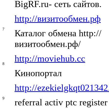
BigRF.ru- сеть сайтов.
http://визитообмен.рф
7
Каталог обмена http://
визитообмен.рф/
http://moviehub.cc
8
Кинопортал
http://ezekielgkqt021342
9
referral activ ptc registe