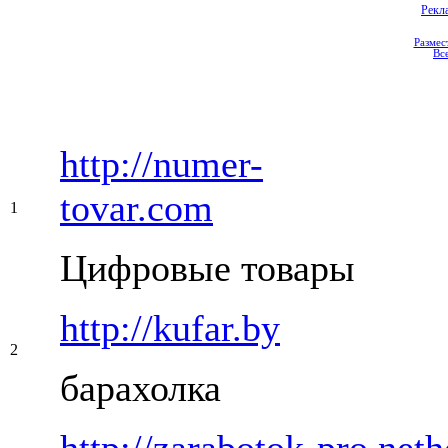
Рекл
Размес
Вс
http://numer-
tovar.com
1
Цифровые товары
http://kufar.by
2
барахолка
http://zarabotok-pro.neth