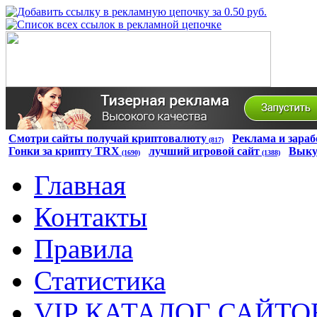
Смотри сайты получай криптовалюту
Реклама и зараб
(817)
Гонки за крипту TRX
лучший игровой сайт
Выку
(1690)
(1388)
Главная
Контакты
Правила
Статистика
VIP КАТАЛОГ САЙТО