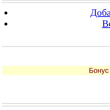
Доба
В
piarbest.ru
Бонус