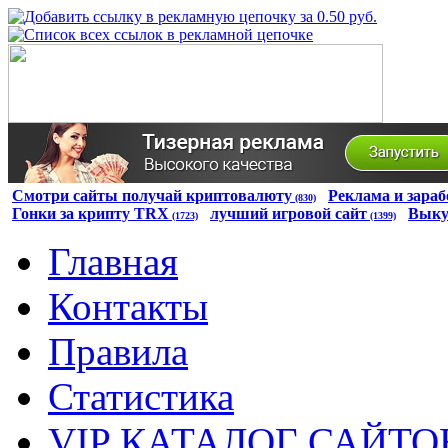
Смотри сайты получай криптовалюту
Реклама и зараб
(830)
Гонки за крипту TRX
лучший игровой сайт
Выку
(1723)
(1399)
Главная
Контакты
Правила
Статистика
VIP КАТАЛОГ САЙТО