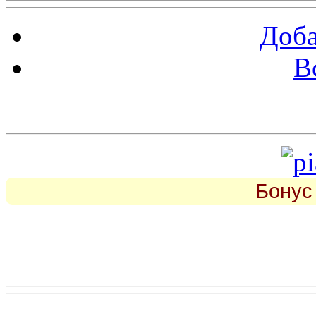
Доба
В
piarbest.ru
Бонус