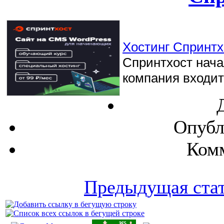
Хостинг Спринтхо
Спринтхост начал
компания входит 
Опубл
Комм
Предыдущая ста