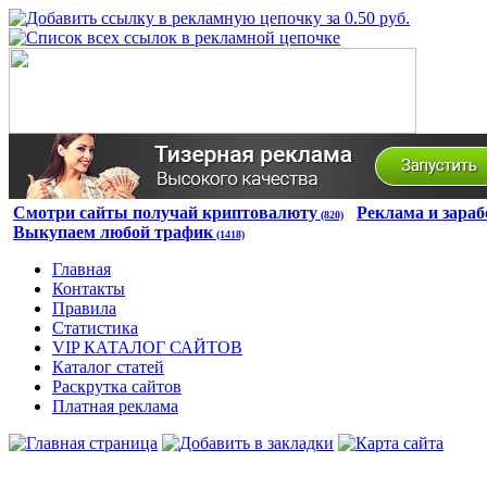
Смотри сайты получай криптовалюту
Реклама и зараб
(820)
Выкупаем любой трафик
(1418)
Главная
Контакты
Правила
Статистика
VIP КАТАЛОГ САЙТОВ
Каталог статей
Раскрутка сайтов
Платная реклама
Авторизация