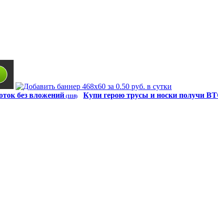
оток без вложений
Купи герою трусы и носки получи B
(1118)