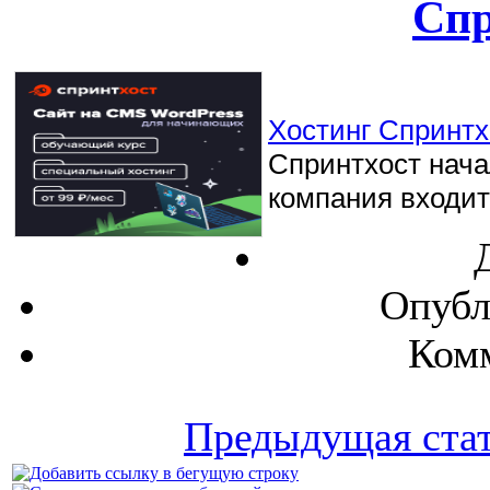
Спр
Хостинг Спринтхо
Спринтхост начал
компания входит 
Опубл
Комм
Предыдущая ста