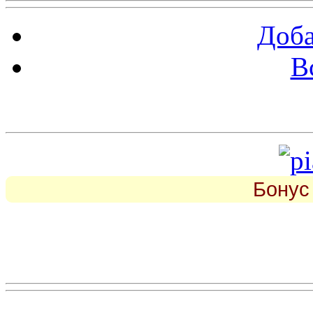
Доба
В
piarbest.ru
Бонус