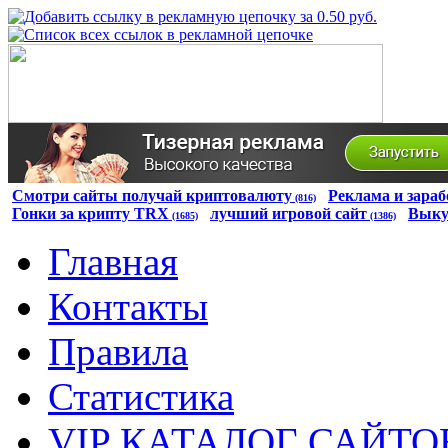
Смотри сайты получай криптовалюту
Реклама и зараб
(816)
Гонки за крипту TRX
лучший игровой сайт
Выку
(1685)
(1386)
Главная
Контакты
Правила
Статистика
VIP КАТАЛОГ САЙТО